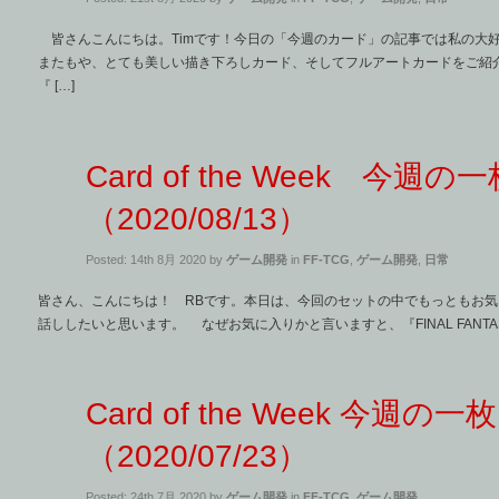
皆さんこんにちは。Timです！今日の「今週のカード」の記事では私の大
またもや、とても美しい描き下ろしカード、そしてフルアートカードをご紹
『 […]
Card of the Week 今週の
（2020/08/13）
Posted: 14th 8月 2020 by
ゲーム開発
in
FF-TCG
,
ゲーム開発
,
日常
皆さん、こんにちは！ RBです。本日は、今回のセットの中でもっともお
話ししたいと思います。 なぜお気に入りかと言いますと、『FINAL FANTASY 
Card of the Week 今週の一枚
（2020/07/23）
Posted: 24th 7月 2020 by
ゲーム開発
in
FF-TCG
,
ゲーム開発