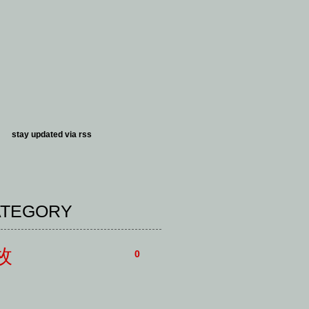
stay updated via
rss
ATEGORY
一枚
0