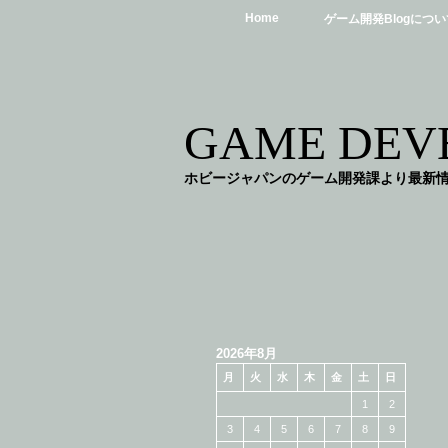
Home
ゲーム開発Blogについ
GAME DEVE
ホビージャパンのゲーム開発課より最新
2026年8月
月
火
水
木
金
土
日
1
2
3
4
5
6
7
8
9