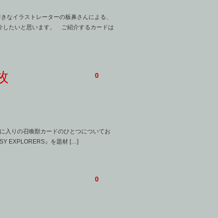
好きなイラストレーターの板鼻さんによる、
介したいと思います。 ご紹介するカードは
一枚
0
気に入りの召喚獣カードのひとつについてお
EXPLORERS』を題材 […]
0