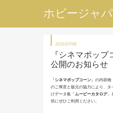
ホビージャパ
投
2025/07/08
稿
『シネマポップ
日
公開のお知らせ
『
シネマポップコーン
』の内容物
のご厚意と版元の協力により、タ
けデータ集「
ムービーカタログ
」
供にぜひご利用ください。