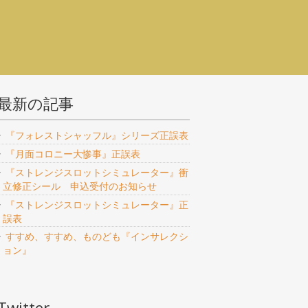
最新の記事
『フォレストシャッフル』シリーズ正誤表
『月面コロニー大惨事』正誤表
『ストレンジスロットシミュレーター』衝
立修正シール 申込受付のお知らせ
『ストレンジスロットシミュレーター』正
誤表
すすめ、すすめ、ものども『インサレクシ
ョン』
Twitter