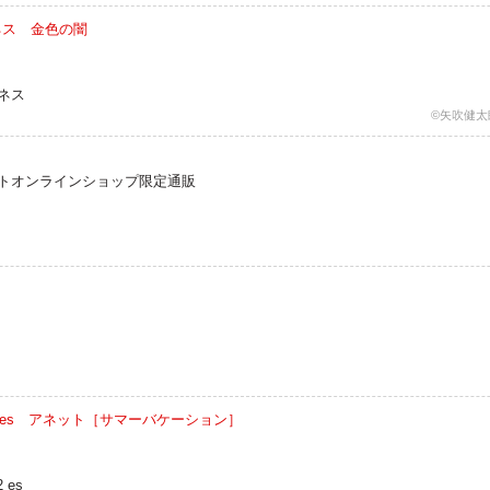
クネス 金色の闇
クネス
©矢吹健太
フトオンラインショップ限定通販
NE 2 es アネット［サマーバケーション］
 es