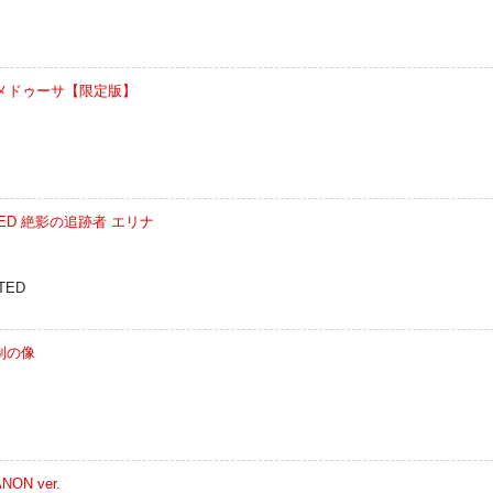
ンサー／メドゥーサ【限定版】
TED 絶影の追跡者 エリナ
TED
制の像
N ver.