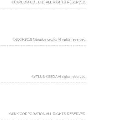
©CAPCOM CO., LTD. ALL RIGHTS RESERVED.
©2009-2018 Nitroplus co.,ltd. All rights reserved.
©ATLUS ©SEGA All rights reserved.
©SNK CORPORATION ALL RIGHTS RESERVED.