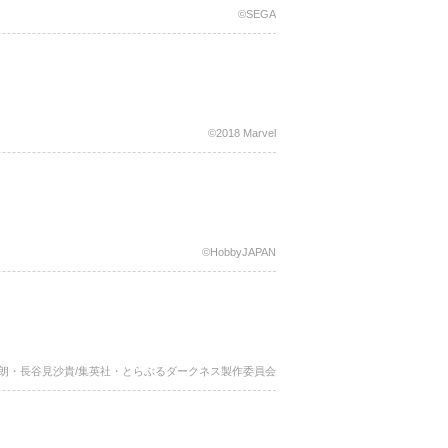
©SEGA
©2018 Marvel
©HobbyJAPAN
太朗・長谷見沙貴/集英社・とらぶるダークネス製作委員会