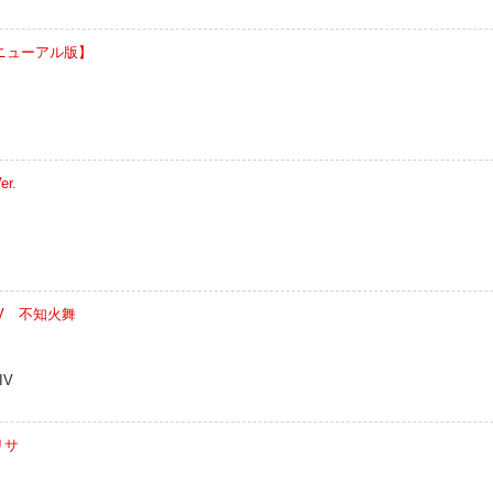
リニューアル版】
r.
 XIV 不知火舞
IV
リサ