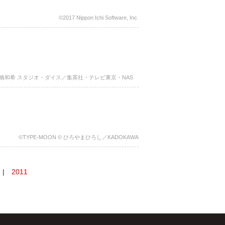
©2017 Nippon Ichi Software, Inc.
高橋和希 スタジオ・ダイス／集英社・テレビ東京・NAS
©TYPE-MOON © ひろやまひろし／KADOKAWA
|
2011