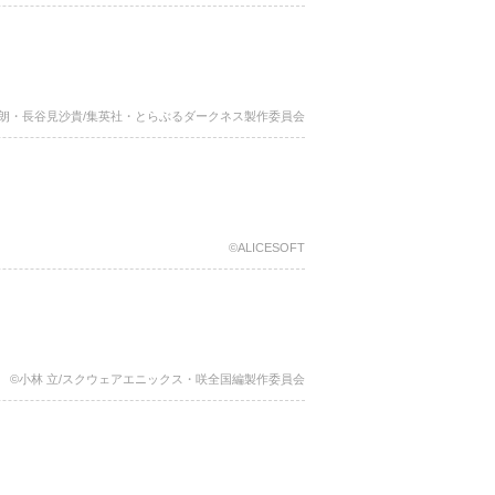
朗・長谷見沙貴/集英社・とらぶるダークネス製作委員会
©ALICESOFT
©小林 立/スクウェアエニックス・咲全国編製作委員会