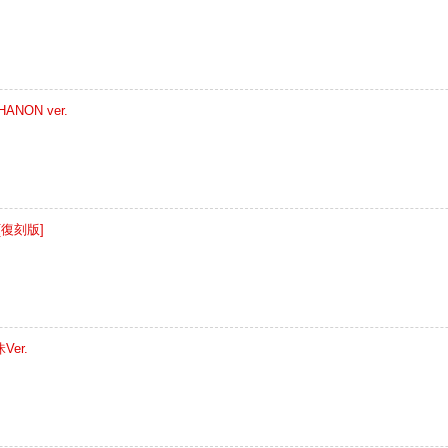
ON ver.
[復刻版]
er.