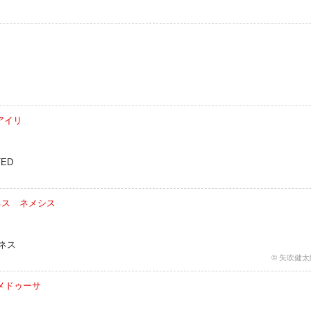
アイリ
ED
クネス ネメシス
クネス
© 矢吹健
ー／メドゥーサ