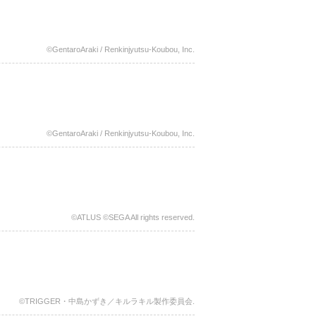
©GentaroAraki / Renkinjyutsu-Koubou, Inc.
©GentaroAraki / Renkinjyutsu-Koubou, Inc.
©ATLUS ©SEGA All rights reserved.
©TRIGGER・中島かずき／キルラキル製作委員会.