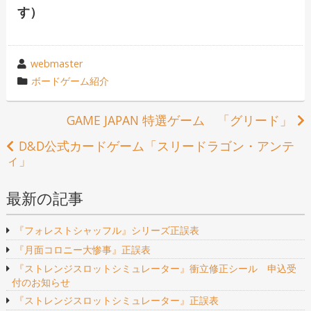
す）
投
webmaster
稿
カ
ボードゲーム紹介
者
テ
ゴ
投
GAME JAPAN 特選ゲーム 「グリード」
リ
稿
D&D公式カードゲーム「スリードラゴン・アンテ
ー
ィ」
ナ
最新の記事
ビ
ゲ
『フォレストシャッフル』シリーズ正誤表
ー
『月面コロニー大惨事』正誤表
『ストレンジスロットシミュレーター』衝立修正シール 申込受
シ
付のお知らせ
『ストレンジスロットシミュレーター』正誤表
ョ