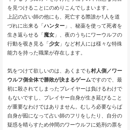
を見つけることにのめりこんでしまいます。
上記の占い師の他にも、死亡する際誰か1人を道
づれに出来る「
ハンター
」、秘薬を使って死者を
生き返らせる「
魔女
」、夜のうちにワーウルフの
行動を覗き見る「
少女
」など村人には様々な特殊
能力を持った職業が存在します。
気をつけて欲しいのは、あくまでも
村人側／ワー
ウルフ側全体で勝敗が決まるゲーム
ですので、最
初に殺されてしまったプレイヤーは負けるわけで
もないですし、プレイヤー自身が生き延びること
が重要なわけではありません。むしろ必要ならば
自身が囮になって占い師のフリをしたり、自分の
疑惑を晴らすため仲間のワーウルフに処刑の票を