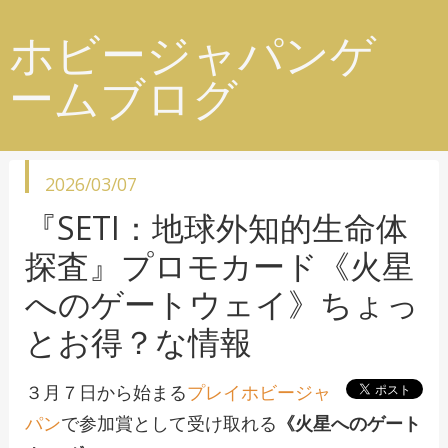
ホビージャパンゲ
ームブログ
投
2026/03/07
稿
日
『SETI：地球外知的生命体
探査』プロモカード《火星
へのゲートウェイ》ちょっ
とお得？な情報
３月７日から始まる
プレイホビージャ
パン
で参加賞として受け取れる
《火星へのゲート