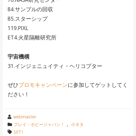
84.サンプルの回収
85.スターシップ
119.PIXL
ET4.火星隔離研究所
宇宙機構
31.インジェニュイティ・ヘリコプター
ぜひ
プロモキャンペーン
に参加してゲットしてく
ださい！
投
webmaster
稿
カ
プレイ・ホビージャパン！
,
小ネタ
者
テ
タ
SETI