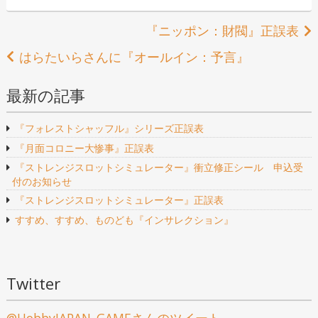
ゴ
グ
リ
投
『ニッポン：財閥』正誤表
ー
稿
はらたいらさんに『オールイン：予言』
ナ
最新の記事
ビ
『フォレストシャッフル』シリーズ正誤表
ゲ
『月面コロニー大惨事』正誤表
ー
『ストレンジスロットシミュレーター』衝立修正シール 申込受
付のお知らせ
シ
『ストレンジスロットシミュレーター』正誤表
ョ
すすめ、すすめ、ものども『インサレクション』
ン
Twitter