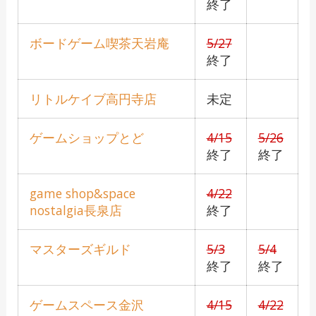
終了
ボードゲーム喫茶天岩庵
5/27
終了
リトルケイブ高円寺店
未定
ゲームショップとど
4/15
5/26
終了
終了
game shop&space
4/22
nostalgia長泉店
終了
マスターズギルド
5/3
5/4
終了
終了
ゲームスペース金沢
4/15
4/22