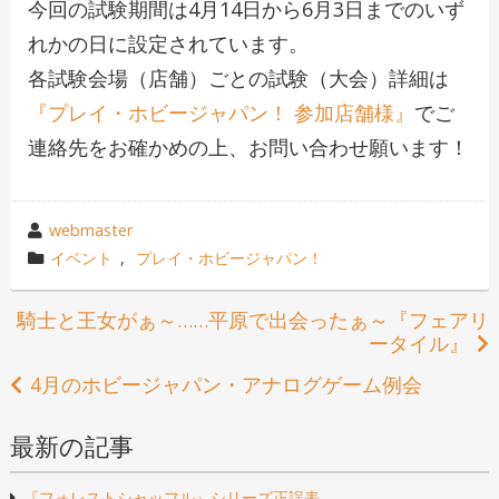
今回の試験期間は4月14日から6月3日まで
のいず
れかの日に設定されています。
各試験会場（店舗）ごとの試験（大会）詳細は
『プレイ・ホビージャパン！ 参加店舗様』
でご
連絡先をお確かめの上、お問い合わせ願います！
投
webmaster
稿
カ
イベント
,
プレイ・ホビージャパン！
者
テ
ゴ
投
騎士と王女がぁ～……平原で出会ったぁ～『フェアリ
リ
ータイル』
稿
ー
4月のホビージャパン・アナログゲーム例会
ナ
最新の記事
ビ
ゲ
『フォレストシャッフル』シリーズ正誤表