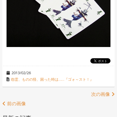
2013/02/26
怨霊、ものの怪、困った時は……『ゴォ～スト！』
次の画像
前の画像