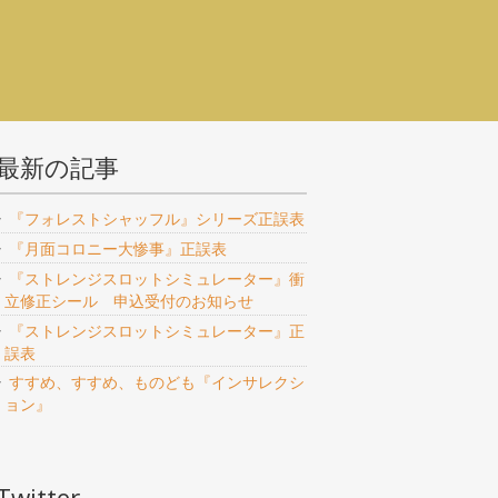
最新の記事
『フォレストシャッフル』シリーズ正誤表
『月面コロニー大惨事』正誤表
『ストレンジスロットシミュレーター』衝
立修正シール 申込受付のお知らせ
『ストレンジスロットシミュレーター』正
誤表
すすめ、すすめ、ものども『インサレクシ
ョン』
Twitter