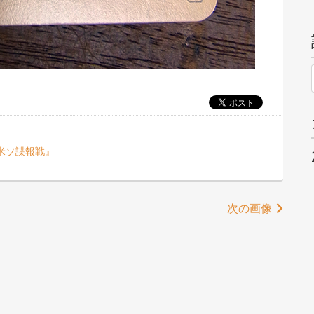
米ソ諜報戦』
次の画像